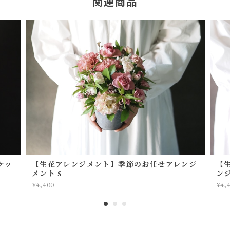
関連商品
ケッ
【生花アレンジメント】季節のお任せアレンジ
【
メント S
ン
¥4,400
¥4,